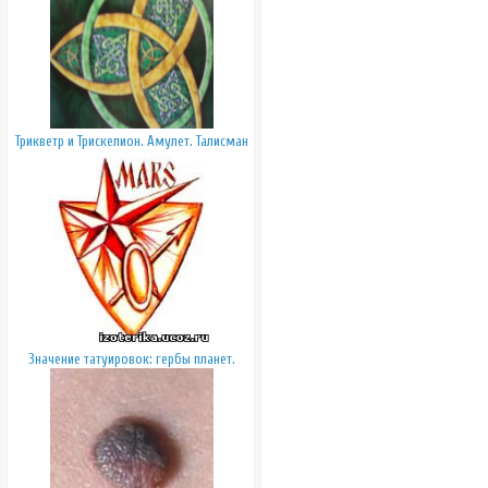
Трикветр и Трискелион. Амулет. Талисман
Значение татуировок: гербы планет.