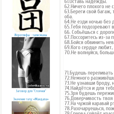
61.Оставь надежды.
62.Ничего плохого не с
63.Береги свой багаж,
оба.
64.Не езди ночью без 
65.Тебя подозревают 
66. Собьёшься
с дороги
Иероглифы - талисманы
67.Поссоритесь из-за 
68.Бойся обвинить нев
69.Кого сердце любит,
70.Не волнуйся, больш
71.Будешь переливать 
72.Немного разживёшь
73.Не узнавши броду, н
74.Найдётся и для теб
Заговор для "Стоячки"
75.Зря будешь пережив
76.Доверчивость твоя
Значение тату: «Мандала»
77.На чужой каравай рт
78.Разочаруешься, пожа
79.Сперва сойдёт красо