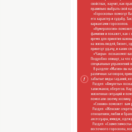
свойствах,
научит, как пр
правильно выбрать свой ка
«
Гороскопы
» помогут Ва
его характер и судьбу. Та
вариантами гороскопов.
«
Нумерология
» поможет
фамилии и покажет, как с
время для принятия важны
на жизнь людей, бизнес, з
принесут удачу, и каких сл
«Чакры»
познакомят вас
Подробно опишут, за что 
специальных упражнений н
В разделе
«Магия»
вы на
различных заговоров, при
забытые виды гаданий, к
Раздел
«Амулеты»
позна
талисманов, оберегов. На
жизненных ситуаций и пом
помогали своему хозяину.
«Сонник»
поможет
вам 
Раздел
«Женские секре
отношениях, любви и браке
аксессуары, имидж, одежд
Раздел
«Совместимость
восточного гороскопа, поз