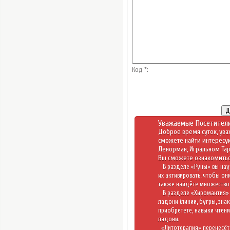
Код *:
Уважаемые Посетители
Доброе время суток, ува
сможете найти интересу
Ленорман
,
Игральном Та
Вы сможете ознакомитьс
В разделе «
Руны
» вы нау
их активировать, чтобы он
также найдёте множество 
В разделе «
Хиромантия
»
ладони (линии, бугры, зна
приобретете, навыки чтени
ладони.
«
Литотерапия
» перенесёт