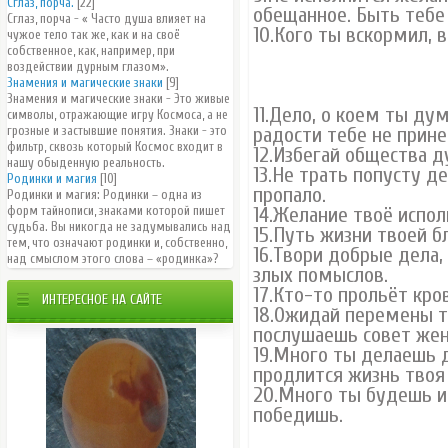
Сглаз, порча.
[22]
обещанное. Быть тебе 
Сглаз, порча - « Часто душа влияет на
10.Кого ты вскормил, в
чужое тело так же, как и на своё
собственное, как, например, при
воздействии дурным глазом».
Знамения и магические знаки
[9]
Знамения и магические знаки - Это живые
11.Дело, о коем ты ду
символы, отражающие игру Космоса, а не
грозные и застывшие понятия. Знаки - это
радости тебе не прине
фильтр, сквозь который Космос входит в
12.Избегай общества д
нашу обыденную реальность.
13.Не трать попусту де
Родинки и магия
[10]
пропало.
Родинки и магия: Родинки – одна из
форм тайнописи, знаками которой пишет
14.Желание твоё исполн
судьба. Вы никогда не задумывались над
15.Путь жизни твоей б
тем, что означают родинки и, собственно,
16.Твори добрые дела,
над смыслом этого слова – «родинка»?
злых помыслов.
17.Кто-то прольёт кро
ИНТЕРЕСНОЕ НА САЙТЕ
18.Ожидай перемены тв
послушаешь совет жен
19.Много ты делаешь 
продлится жизнь твоя 
20.Много ты будешь им
победишь.