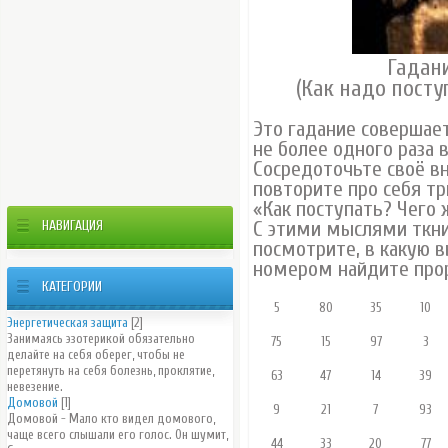
Гадани
(Как надо посту
Это гадание совершает
не более одного раза в
Сосредоточьте своё вн
повторите про себя т
«Как поступать? Чего 
НАВИГАЦИЯ
С этими мыслями ткнит
посмотрите, в какую в
номером найдите прор
КАТЕГОРИИ
5
80
35
10
Энергетическая защита
[2]
Занимаясь эзотерикой обязательно
75
15
97
3
делайте на себя оберег, чтобы не
перетянуть на себя болезнь, проклятие,
63
47
14
39
невезение.
Домовой
[1]
9
21
7
93
Домовой - Мало кто видел домового,
чаще всего слышали его голос. Он шумит,
44
33
20
77