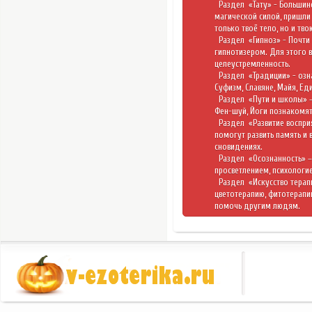
Раздел
«Тату»
- Большин
магической силой, пришли 
только твоё тело, но и тво
Раздел
«Гипноз»
- Почти
гипнотизером. Для этого в
целеустремленность.
Раздел
«Традиции»
- озн
Суфизм, Славяне, Майя, Е
Раздел
«Пути и школы»
Фен-шуй, Йоги познакомят
Раздел
«Развитие воспр
помогут развить память и 
сновидениях.
Раздел
«Осознанность»
–
просветлением, психологие
Раздел
«Искусство тера
цветотерапию, фитотерапи
помочь другим людям.