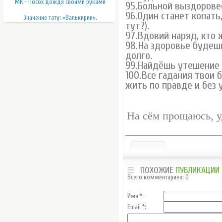
МК - Посох дождя своими руками
95.Больной выздорове
96.Один станет копать,
Значение тату: «Валькирии».
тут?).
97.Вдовий наряд, кто 
98.На здоровье будеш
долго.
99.Найдёшь утешение 
100.Все гадания твои 
жить по правде и без 
На сём прощаюсь, у
ПОХОЖИЕ
ПУБЛИКАЦИИ
Всего комментариев
:
0
Имя *:
Email *: