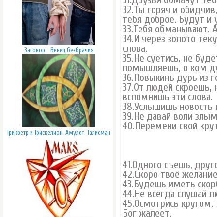
31.Друзья обманут теб
32.Ты горяч и обидчив,
тебя доброе. Будут и 
33.Тебя обманывают. А 
34.И через золото те
слова.
Заговор - Венец безбрачия
35.Не суетись, не буде
помышляешь, о ком ду
36.Повыкинь дурь из г
37.От людей скроешь, н
вспомнишь эти слова.
38.Услышишь новость 
39.Не давай воли злы
40.Перемени свой крут
Трикветр и Трискелион. Амулет. Талисман
41.Одного съешь, друг
42.Скоро твоё желание
43.Будешь иметь скор
44.Не всегда слушай л
45.Осмотрись кругом. 
Бог жалеет.