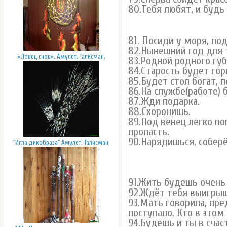
80.Тебя любят, и будь
81. Посиди
у моря, по
82.Нынешний год для т
«Ловец снов». Амулет. Талисман.
83.Родной родного губ
84.Старость будет гор
85.Будет стол богат, п
86.На службе(работе) 
87.Жди подарка.
88.Схоронишь.
89.Под венец легко по
пропасть.
90.Нарядишься, соберё
"Игла дикобраза" Амулет. Талисман.
91.Жить будешь очень 
92.Ждёт тебя выигрыш 
93.Мать говорила, пр
поступало. Кто в этом
94.Будешь и ты в счас