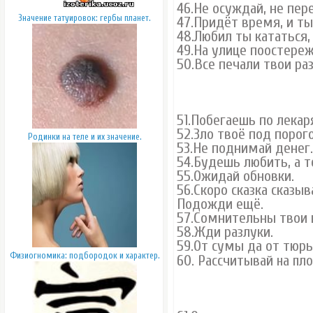
46.Не осуждай, не пер
Значение татуировок: гербы планет.
47.Придёт время, и ты
48.Любил ты кататься,
49.На улице поостере
50.Все печали твои ра
51.Побегаешь по лекар
52.Зло твоё под порог
Родинки на теле и их значение.
53.Не поднимай денег.
54.Будешь любить, а т
55.Ожидай обновки.
56.Скоро сказка сказыв
Подожди ещё.
57.Сомнительны твои
58.Жди разлуки.
59.От сумы да от тюрь
Физиогномика: подбородок и характер.
60. Рассчитывай
на пло