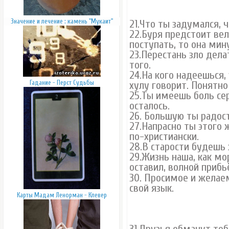
Значение и лечение : камень "Мукаит"
21.Что ты задумался, ч
22.Буря предстоит ве
поступать, то она мин
23.Перестань зло дел
того.
24.На кого надеешься, 
Гадание - Перст Судьбы
хулу говорит. Понятно
25.Ты имеешь боль сер
осталось.
26. Большую ты радос
27.Напрасно ты этого 
по-христиански.
28.В старости будешь 
29.Жизнь наша, как мор
оставил, волной прибь
30. Просимое
и желаем
свой язык.
Карты Мадам Ленорман - Клевер