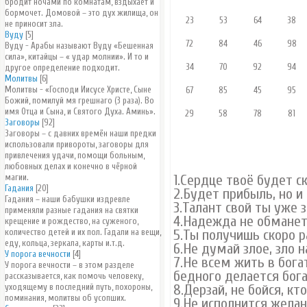
бродит ночами по комнатам, вздыхает и
бормочет. Домовой – это дух жилища, он
23
53
64
38
не приносит зла.
Вуду
[5]
72
84
46
98
Вуду - Арабы называют Вуду «Бешенная
сила», китайцы – « удар молнии». И то и
34
70
92
94
другое определение подходит.
Молитвы
[6]
Молитвы - «Господи Иисусе Христе, Сыне
67
85
45
95
Божий, помилуй мя грешнаго (3 раза). Во
имя Отца и Сына, и Святого Духа. Аминь».
29
58
78
81
Заговоры
[92]
Заговоры – с давних времён наши предки
использовали привороты, заговоры для
привлечения удачи, помощи больным,
любовных делах и конечно в чёрной
магии.
1.Сердце твоё будет ск
Гадания
[20]
2.Будет прибыль, но и
Гадания – наши бабушки издревле
3.Талант свой ты уже з
применяли разные гадания на святки
4.Надежда не обманет 
крещение и рождество, на суженого,
количество детей и их пол. Гадали на вещи,
5.Ты получишь скоро р
еду, кольца, зеркала, карты и.т.д.
6.Не думай злое, зло 
У порога вечности
[4]
7.Не всем жить в бога
У порога вечности – в этом разделе
бедного делается бога
рассказывается, как помочь человеку,
уходящему в последний путь, похороны,
8.Дерзай, не бойся, кт
поминания, молитвы об усопших.
9.Не исполнится желан