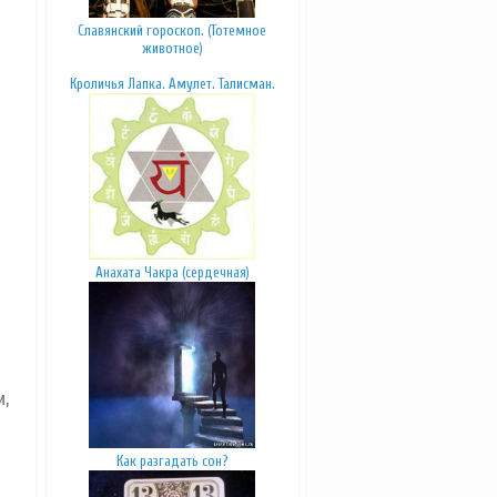
Славянский гороскоп. (Тотемное
животное)
Кроличья Лапка. Амулет. Талисман.
Анахата Чакра (сердечная)
,
Как разгадать сон?