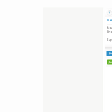
Гла
В к
Пок
Сор
М
Дат