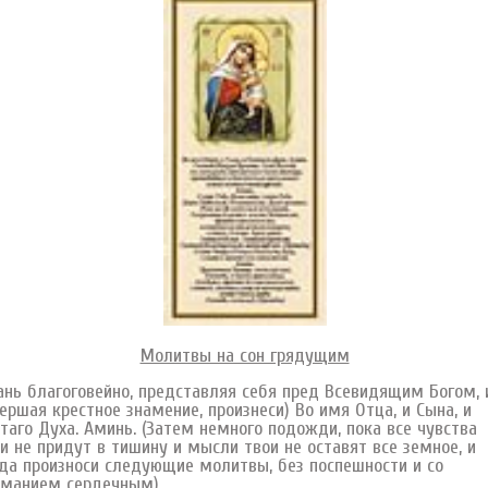
Молитвы на сон грядущим
ань благоговейно, представляя себя пред Всевидящим Богом, и
ершая крестное знамение, произнеси) Во имя Отца, и Сына, и
таго Духа. Аминь. (Затем немного подожди, пока все чувства
и не придут в тишину и мысли твои не оставят все земное, и
да произноси следующие молитвы, без поспешности и со
иманием сердечным)