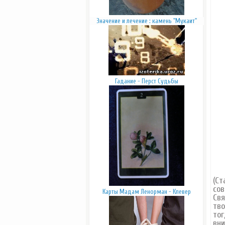
Значение и лечение : камень "Мукаит"
Гадание - Перст Судьбы
(Ст
сов
Карты Мадам Ленорман - Клевер
Свя
тво
тог
вн