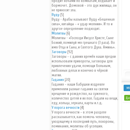
бродит ночами по комнатам, вздыхает и
бормочет. Домовой – это дух жилища, он
не приносит зла.
Вуду
[5]
Вуду - Арабы называют Вуду «Бешенная
сила», китайцы – « удар молнии». И то и
другое определение подходит.
Молитвы
[6]
Молитвы - «Господи Иисусе Христе, Сыне
Божий, помилуй мя грешнаго (3 раза). Во
имя Отца и Сына, и Святого Духа. Аминь».
Заговоры
[92]
Заговоры – с давних времён наши предки
использовали привороты, заговоры для
привлечения удачи, помощи больным,
любовных делах и конечно в чёрной
магии.
Гадания
[20]
Гадания – наши бабушки издревле
М
применяли разные гадания на святки
крещение и рождество, на суженого,
Дат
количество детей и их пол. Гадали на вещи,
еду, кольца, зеркала, карты и.т.д.
У порога вечности
[4]
У порога вечности – в этом разделе
рассказывается, как помочь человеку,
уходящему в последний путь, похороны,
поминания, молитвы об усопших.