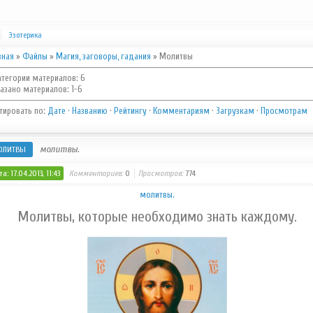
Эзотерика
вная
»
Файлы
»
Магия, заговоры, гадания
» Молитвы
атегории материалов
:
6
азано материалов
:
1-6
тировать по
:
Дате
·
Названию
·
Рейтингу
·
Комментариям
·
Загрузкам
·
Просмотрам
молитвы.
ОЛИТВЫ
а: 17.04.2013, 11:43
Комментариев:
0
Просмотров:
774
молитвы.
Молитвы, которые необходимо знать каждому.