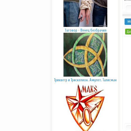
М
Заговор - Венец безбрачия
Дат
Трикветр и Трискелион. Амулет. Талисман