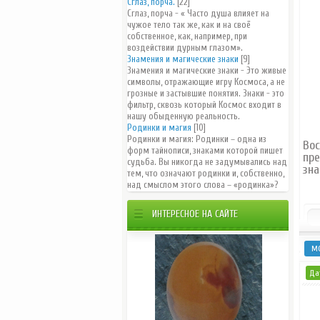
Сглаз, порча.
[22]
Сглаз, порча - « Часто душа влияет на
чужое тело так же, как и на своё
собственное, как, например, при
воздействии дурным глазом».
Знамения и магические знаки
[9]
Знамения и магические знаки - Это живые
символы, отражающие игру Космоса, а не
грозные и застывшие понятия. Знаки - это
фильтр, сквозь который Космос входит в
нашу обыденную реальность.
Родинки и магия
[10]
Родинки и магия: Родинки – одна из
Вос
форм тайнописи, знаками которой пишет
пре
судьба. Вы никогда не задумывались над
зна
тем, что означают родинки и, собственно,
над смыслом этого слова – «родинка»?
ИНТЕРЕСНОЕ НА САЙТЕ
М
Дат