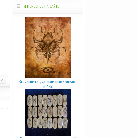
Просветление
Звукотерапия
ИНТЕРЕСНОЕ НА САЙТЕ
Ароматерапия
Цветотерапия
Фитотерапия
Оригами
_____________________________________________________________________________
Значение татуировки: знак Зодиака
«РАК».