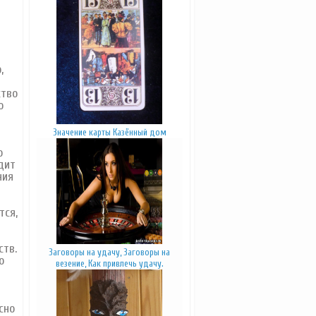
,
ство
о
Значение карты Казённый дом
о
дит
ния
тся,
ств.
Заговоры на удачу, Заговоры на
о
везение, Как привлечь удачу.
сно