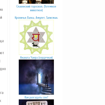
Славянский гороскоп. (Тотемное
их
животное)
ой
Кроличья Лапка. Амулет. Талисман.
ица
ают
Анахата Чакра (сердечная)
х
адно
га
Как разгадать сон?
к