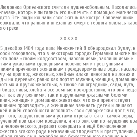
довика Орлеанского считали душевнобольным. Находились
льчаки, которые пытались его вылечить с помощью магическ
дств. Эти люди кончали свою жизнь на костре. Современники
ерждали, что ранняя и внезапная смерть герцога явилась кар
его грехи.
х х х х х
екабря 1484 года папа Иннокентий 8 обнародовал буллу, в
орой говорилось, что в некоторых городах Германии многие л
его пола «своим колдовством, чарованиями, заклинаниями и
угими ужасными суеверными порочными и преступными
яниями причиняют женщинам преждевременные роды, насыл
чу на приплод животных, хлебные злаки, виноград на лозах и
ды на деревьях, равно как портят мужчин, женщин, домашни
отных и других животных, а также виноградники, сады, луга,
тбища, нивы, хлеба и все земные произрастания; что они нещ
ат как внутренними, так и наружными ужасными болями
чин, женщин и домашних животных; что они препятствуют
чинам производить, а женщинам зачинать детей и лишают
ей и жён способности исполнять свой супружеский долг; что,
рх того, кощунственными устами отрекаются от самой веры,
ученной при святом крещении, и что они, они по наущению вра
а человеческого, дерзают совершать и ещё бесчисленное
жество всякого рода несказанных злодейств и преступлений, 
ибели своих душ, оскорблению божественного величия и к