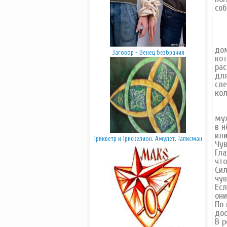
соб
Бо
дом
Заговор - Венец безбрачия
кот
рас
для
сле
кол
« М
муж
в н
или
Трикветр и Трискелион. Амулет. Талисман
Чув
Гла
что
Сил
чув
Есл
они
По 
дос
В р