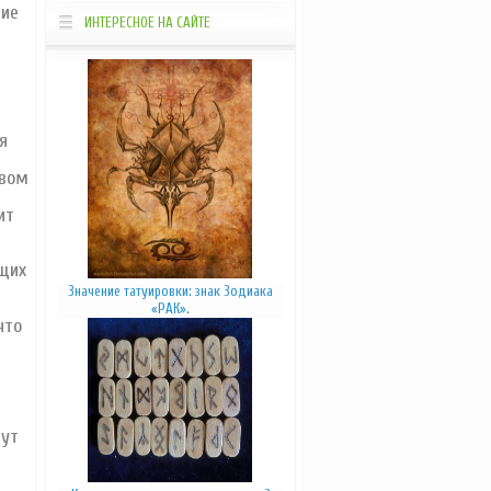
ние
Просветление
Звукотерапия
ИНТЕРЕСНОЕ НА САЙТЕ
Ароматерапия
Цветотерапия
Фитотерапия
Оригами
_____________________________________________________________________________
я
твом
ит
щих
Значение татуировки: знак Зодиака
«РАК».
что
дут