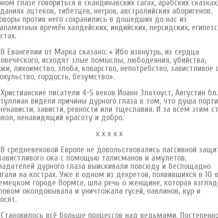
ном глазе говориться в скандинавских сагах, арабских сказках
даниях ацтеков, тибетцев, негров, австралийских аборигенов.
оворы против него сохранились в дошедших до нас из
апамятных времён халдейских, индийских, персидских, египетс
стах.
вангелии от Марка сказано: « Ибо извнутрь, из сердца
овеческого, исходят злые помыслы, любодеяния, убийства,
жи, лихоимство, злоба, коварство, непотребство, завистливое о
охульство, гордость, безумство».
стианские писатели 4-5 веков Иоанн Златоуст, Августин бл.
туллиан видели причины дурного глаза в том, что душа порти
ненависти, зависти, ревности или тщеславия. И за всем этим с
вол, ненавидящий красоту и добро.
х х х х х
средневековой Европе не довольствовались пассивной защи
завистливого ока с помощью талисманов и амулетов.
адателей дурного глаза выискивали повсюду и беспощадно
гали на кострах. Уже в одном из декретов, появившихся в 10 
емецком городе Вормсе, шла речь о женщине, которая взгля
ловом околдовывала и уничтожала гусей, павлинов, кур и
осят.
ановилось всё больше процессов над ведьмами. Постепенн