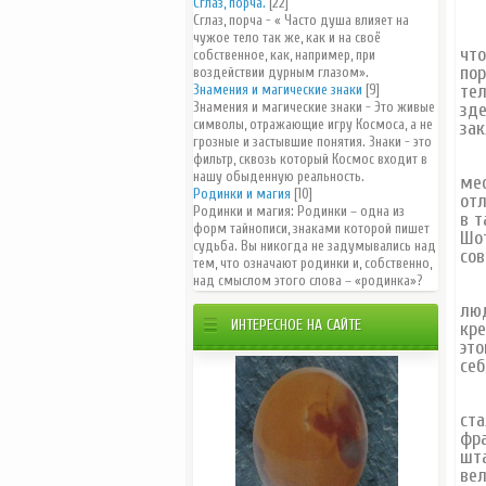
Сглаз, порча.
[22]
Сглаз, порча - « Часто душа влияет на
Од
чужое тело так же, как и на своё
что
собственное, как, например, при
пор
воздействии дурным глазом».
тел
Знамения и магические знаки
[9]
Знамения и магические знаки - Это живые
зде
символы, отражающие игру Космоса, а не
зак
грозные и застывшие понятия. Знаки - это
фильтр, сквозь который Космос входит в
В т
нашу обыденную реальность.
мес
Родинки и магия
[10]
отл
Родинки и магия: Родинки – одна из
в т
форм тайнописи, знаками которой пишет
Шот
судьба. Вы никогда не задумывались над
сов
тем, что означают родинки и, собственно,
над смыслом этого слова – «родинка»?
В 1
люд
ИНТЕРЕСНОЕ НА САЙТЕ
кре
это
себ
На 
ста
фра
шта
вел