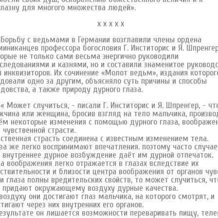
лазну для многого множества людей».
х х х х х
рьбу с ведьмами в Германии возглавили члены ордена
иниканцев профессора богословия Г. Инститорис и Я. Шпренгер
орые не только сами весьма энергично руководили
следованиями и казнями, но и составили знаменитое руковод
 инквизиторов. Их сочинение «Молот ведьм», издания которог
довали одно за другим, объясняло суть причины и способы
довства, а также природу дурного глаза.
ожет случиться, - писали Г. Инститорис и Я. Шпренгер, - чт
чина или женщина, бросив взгляд на тело мальчика, произво
ём некоторые изменения с помощью дурного глаза, воображе
 чувственной страсти.
ственная страсть соединена с известным изменением тела.
за же легко воспринимают впечатления. поэтому часто случае
 внутреннее дурное возбуждение даёт им дурной отпечаток.
а воображения легко отражается в глазах вследствие их
ствительности и близости центра воображения от органов чув
и глаза полны вредительских свойств, то может случиться, чт
 придают окружающему воздуху дурные качества.
воздуху они достигают глаз мальчика, на которого смотрят, и
тигают через них внутренних его органов.
езультате он лишается возможности переваривать пищу, теле