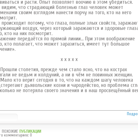
виваться и расти. Опыт позволяет воочию в этом убедиться.
видим, что страдающий болезнью глаз человек может
менами своим взглядом нанести порчу на того, кто на него
мотрит.
 происходит потому, что глаза, полные злых свойств, заражаю
ужающий воздух, через который заражаются и здоровые глаз
о, кто на них посмотрит.
ажение передаётся по прямой линии… При этом воображение
о, кто полагает, что может заразиться, имеет тут большое
чение».
х х х х х
шли столетия, прежде чем стало ясно, что на кострах
гали не ведьм и колдуний, а ни в чём не повинных женщин.
о кто верит сегодня в то, что на каждом шагу человека
стерегают дьявольские козни и чародейство, но проблема сгл
колько не потеряла своего значения и в наш просвещённый век
Подро
ПОХОЖИЕ
ПУБЛИКАЦИИ
го комментариев
:
0