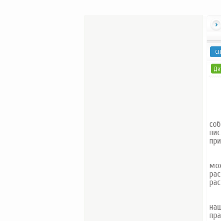
СГ
Дат
« Ч
соб
пис
при
Вер
мо
рас
рас
По
наш
пра