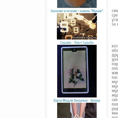
Лю
сме
Значение и лечение : камень "Мукаит"
сре
утв
за 
5 д
Гадание - Перст Судьбы
кот
обо
др
де
пор
пло
жив
пас
муч
муж
муж
муж
све
Карты Мадам Ленорман - Клевер
пол
род
мно
пог