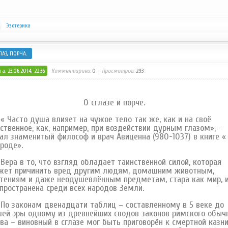
Эзотерика
ЛАЗ, ПОРЧА.
а: 23.06.2014, 22:36
Комментариев:
0
Просмотров:
293
О сглазе и порче.
асто душа влияет на чужое тело так же, как и на своё
ственное, как, например, при воздействии дурным глазом», -
ал знаменитый философ и врач Авиценна (980-1037) в книге «
роде».
а в то, что взгляд обладает таинственной силой, которая
жет причинить вред другим людям, домашним животным,
тениям и даже неодушевлённым предметам, стара как мир, 
пространена среди всех народов Земли.
 законам двенадцати таблиц – составленному в 5 веке до
ей эры одному из древнейших сводов законов римского обыч
ва – виновный в сглазе мог быть приговорён к смертной казни