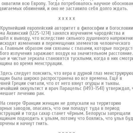
 охватили всю Европу. Тогда потребовалось научное обоснова
вигаемых обвинений, и оно не заставило себя долго ждать.
х х х х х
упнейший европейский авторитет в философии и богословии
а Аквинский (1225-1274) занялся изучением чародейства и
шёл к выводу, что вследствие сильного душевного напряжени
исходят изменения и перемещения элементов человеческого
а. Главным образом они связаны с глазами, которые посредс
бого излучения заражают воздух на значительном расстояние.
ые и чистые зеркала становятся тусклыми, когда в них смотр
щина во время менструации.
сь следует пояснить, что вера в дурной глаз менструирую
щин была широко распространена во все времена. Ещё в
вней Греции считали, что от него вянут огурцы и тыквы.
ичайший оккультист и врач Парацельс (1493-1541) утверждал, 
мешает лечению ран.
 севере Франции женщин не допускали на территорию
арных заводов, опасаясь, что они попадут туда в период
струаций и тогда сахар станет чёрным. Белорусы запрещали
щинам подходить к ульям, потому что боялись, что улья бу
орчены и начнут гнить.