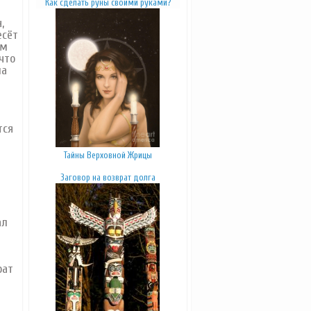
К
ак сделать руны своими руками
?
,
есёт
ым
что
ла
тся
Тайны Верховной Жрицы
Заговор на возврат долга
ал
рат