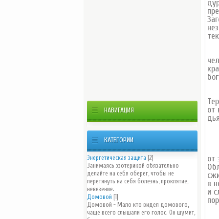
дур
пре
Заг
нез
тек
В Е
чел
кра
бог
Хри
Тер
от 
НАВИГАЦИЯ
дья
КАТЕГОРИИ
В 
от 
Энергетическая защита
[2]
Занимаясь эзотерикой обязательно
Обл
делайте на себя оберег, чтобы не
сжи
перетянуть на себя болезнь, проклятие,
в н
невезение.
и с
Домовой
[1]
пор
Домовой - Мало кто видел домового,
чаще всего слышали его голос. Он шумит,
Ст