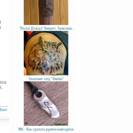
т
а
"Посох Дождя" Амулет. Талисман.
Значение тату "Филин"
аза
.
бнее
МК - Как сделать рунический кулон