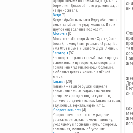
бродит ночами по комнатам, вздыхает и
они
бормочет. Домовой – это дух жилища, он
выд
не приносит зла.
Вуду
[5]
Вуду - Арабы называют Вуду «Бешенная
сила», китайцы – « удар молнии». И то и
Кр
другое определение подходит.
Фом
Молитвы
[6]
при
Молитвы - «Господи Иисусе Христе, Сыне
про
Божий, помилуй мя грешнаго (3 раза). Во
тел
имя Отца и Сына, и Святого Духа. Аминь».
осо
Заговоры
[92]
Нов
Заговоры – с давних времён наши предки
использовали привороты, заговоры для
жен
привлечения удачи, помощи больным,
любовных делах и конечно в чёрной
Зде
магии.
жен
Гадания
[20]
Дре
Гадания – наши бабушки издревле
Вел
применяли разные гадания на святки
он 
крещение и рождество, на суженого,
количество детей и их пол. Гадали на вещи,
На
еду, кольца, зеркала, карты и.т.д.
сах
У порога вечности
[4]
мен
У порога вечности – в этом разделе
жен
рассказывается, как помочь человеку,
исп
уходящему в последний путь, похороны,
поминания, молитвы об усопших.