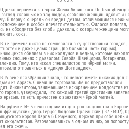
х х х х х
нако вернёмся к теории Фомы Аквинского. Он был убеждён
 взгляд склонных ко злу людей, особенно женщин, ядовит и н
чу. В первую очередь он вредит детям, отличающимся нежн
осложением и особой впечатлительностью. Филосов полагал, 
сь не обходится без злобы дьявола, с которым женщина мог
лючить союз.
е времена никто не сомневался в существовании городов,
тностей и даже целых стран, (по большей части горных),
ичающихся обилием в них колдунов и ведьм, которые находя
айных сношениях с дьяволом: Савойя, Швейцария, Лотарингия,
ландия. Тому, кто искал специалистов по чёрной магии,
етовали отправиться в «дикую Шотландию».
5 веке вся Франция знала, что нельзя иметь никаких дел с
ьми из Арраса. С ними не торговали. Им не предоставляли
дит. Инквизиторы, занимавшиеся искоренением колдовства из
го города, утверждали, что каждый третий христианин запятн
я ересью, то есть причастен к занятиям чёрной магией.
рубеже 14-15 веков одним из центров колдовства в Европе
л французский двор. Герцог Людовик Орлеанский (1371-1407), б
нцузского короля Карла 6 Безумного, держал при себе целый
т оккультистов. Разочаровавшись в одном из них, он попросту
ел его сжечь.