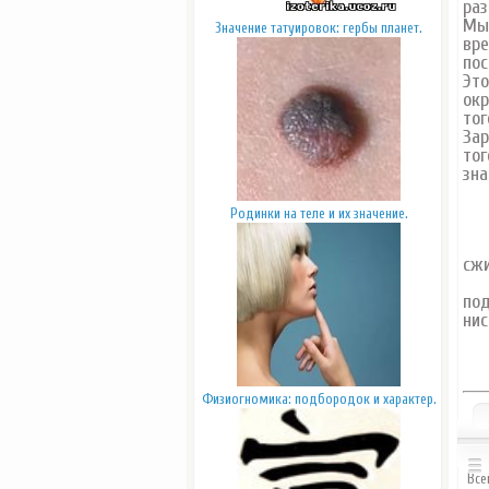
раз
Мы 
Значение татуировок: гербы планет.
вре
пос
Это
окр
тог
Зар
тог
зна
Родинки на теле и их значение.
Про
сжи
Мал
под
нис
Физиогномика: подбородок и характер.
Все