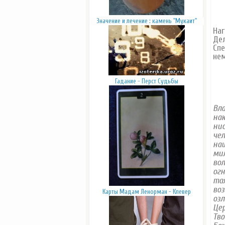
Значение и лечение : камень "Мукаит"
Наг
Дел
Спе
нем
Гадание - Перст Судьбы
Вла
нак
ни
чел
наш
мил
вол
огн
тая
воз
Карты Мадам Ленорман - Клевер
озл
Це
Тво