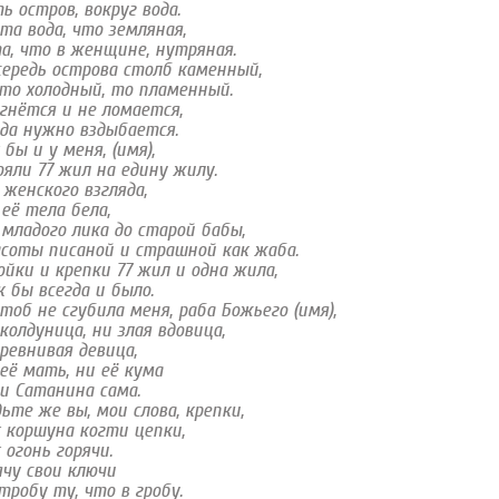
ь остров, вокруг вода.
та вода, что земляная,
а, что в женщине, нутряная.
ередь острова столб каменный,
то холодный, то пламенный.
гнётся и не ломается,
да нужно вздыбается.
 бы и у меня, (имя),
яли 77 жил на едину жилу.
женского взгляда,
её тела бела,
младого лика до старой бабы,
соты писаной и страшной как жаба.
йки и крепки 77 жил и одна жила,
 бы всегда и было.
тоб не сгубила меня, раба Божьего (имя),
колдуница, ни злая вдовица,
ревнивая девица,
её мать, ни её кума
и Сатанина сама.
ьте же вы, мои слова, крепки,
 коршуна когти цепки,
 огонь горячи.
чу свои ключи
тробу ту, что в гробу.