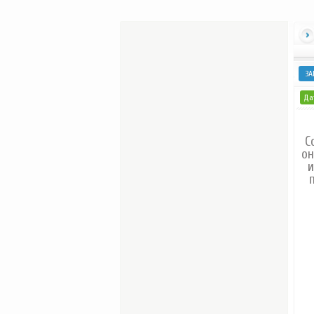
ЗА
Дат
С
он
и