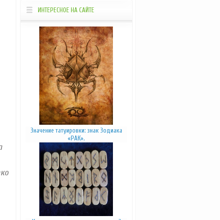
Просветление
Звукотерапия
ИНТЕРЕСНОЕ НА САЙТЕ
Ароматерапия
Цветотерапия
Фитотерапия
Оригами
_____________________________________________________________________________
Значение татуировки: знак Зодиака
«РАК».
а
пко