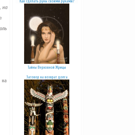
К
ак сделать руны своими руками
?
 на
т
оль
Тайны Верховной Жрицы
Заговор на возврат долга
 на