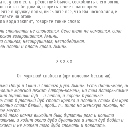
ать, у кого есть трёхлетний бычок, соскоблить с его рогов,
нести к себе домой, сварить зелье с наговором.
ейте в кружку воды, высыпите всё, что Вы наскоблили, и
тавьте на огонь.
да вода закипит, говорите такие слова:
а стонаетая не стонается, бело тело не ломается, сила
ская возвращается. Аминь.
а сильная, несокрушимая, неспобедимая.
вь плоти и плоть крови. Аминь.
х х х х х
От мужской слабости (при половом бессилии).
имя Отца и Сына и Святого Духа. Аминь. Есть Океан-море, н
повине морской лежит Алтарь-камень, на том Алтарь-камне
ит булатный дуб – и ветви, и корень булатные.
ь тот булатный дуб стоит крепко и плотно, столь бы кре
лотно стоял белый.., ярой.., п… жила на женскую похоть, на
ое место.
под того камня выходит бык, булатны рога и копыта
атные, и ходит около дуба булатного и этот дуб бодёт и
лкает и не может того дуба сломать и повалить.