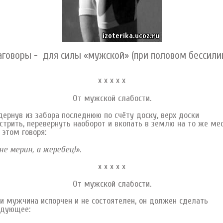
аговоры - для силы «мужской» (при половом бессилии
х х х х х
От мужской слабости.
ернув из забора последнюю по счёту доску, верх доски
стрить, перевернуть наоборот и вкопать в землю на то же мес
 этом говоря:
не мерин, а жеребец!».
х х х х х
От мужской слабости.
и мужчина испорчен и не состоятелен, он должен сделать
едующее: