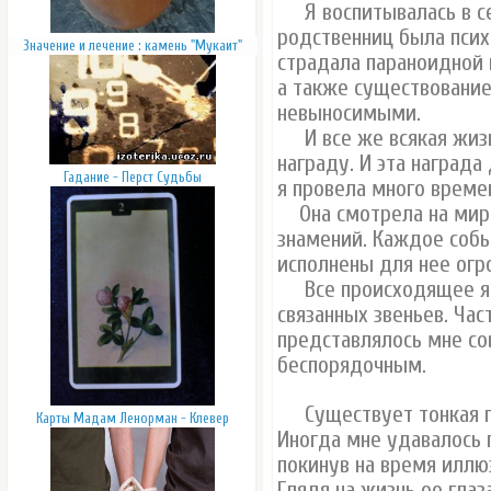
Я воспитывалась в сем
родственниц была псих
Значение и лечение : камень "Мукаит"
страдала параноидной 
а также существовани
невыносимыми.
И все же всякая жизн
награду. И эта награда
Гадание - Перст Судьбы
я провела много време
Она смотрела на мир 
знамений. Каждое соб
исполнены для нее огр
Все происходящее яв
связанных звеньев. Ча
представлялось мне с
беспорядочным.
Существует тонкая г
Карты Мадам Ленорман - Клевер
Иногда мне удавалось 
покинув на время иллю
Глядя на жизнь ее глаз