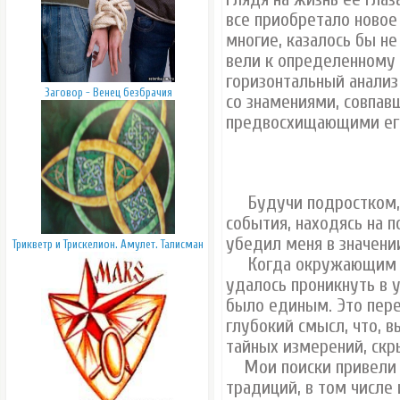
все приобретало новое 
многие, казалось бы н
вели к определенному 
горизонтальный анализ
Заговор - Венец безбрачия
со знамениями, совпав
предвосхищающими ег
Будучи подростком, 
события, находясь на п
убедил меня в значени
Трикветр и Трискелион. Амулет. Талисман
Когда окружающим каз
удалось проникнуть в 
было единым. Это пер
глубокий смысл, что, в
тайных измерений, скр
Мои поиски привели 
традиций, в том числе