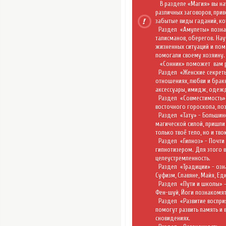
В разделе
«Магия»
вы на
различных заговоров, при
забытые виды гаданий, к
Раздел
«Амулеты»
позна
талисманов, оберегов. На
жизненных ситуаций и пом
помогали своему хозяину.
«Сонник»
поможет
вам 
Раздел
«Женские секре
отношениях, любви и браке
аксессуары, имидж, одежд
Раздел
«Совместимость
восточного гороскопа, поз
Раздел
«Тату»
- Большин
магической силой, пришли 
только твоё тело, но и тво
Раздел
«Гипноз»
- Почти
гипнотизером. Для этого в
целеустремленность.
Раздел
«Традиции»
- озн
Суфизм, Славяне, Майя, Е
Раздел
«Пути и школы»
Фен-шуй, Йоги познакомят
Раздел
«Развитие воспр
помогут развить память и 
сновидениях.