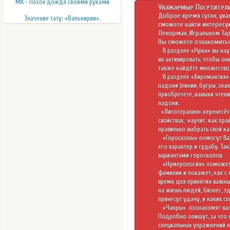
МК - Посох дождя своими руками
Уважаемые Посетители
Доброе время суток, ува
Значение тату: «Валькирии».
сможете найти интересу
Ленорман
,
Игральном Та
Вы сможете ознакомитьс
В разделе «
Руны
» вы нау
их активировать, чтобы он
также найдёте множество 
В разделе «
Хиромантия
»
ладони (линии, бугры, зна
приобретете, навыки чтени
ладони.
«
Литотерапия
» перенесёт
свойствах,
научит, как пр
правильно выбрать свой ка
«
Гороскопы
» помогут Ва
его характер и судьбу. Та
вариантами гороскопов.
«
Нумерология
» поможет
фамилии и покажет, как с
время для принятия важны
на жизнь людей, бизнес, з
принесут удачу, и каких сл
«Чакры»
познакомят вас
Подробно опишут, за что 
специальных упражнений н