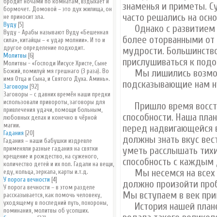
бродит ночами по комнатам, вздыхает и
знаменья и приметы. С
бормочет. Домовой – это дух жилища, он
часто решались на осно
не приносит зла.
Вуду
[5]
Однако с развитием т
Вуду - Арабы называют Вуду «Бешенная
более оторванными от 
сила», китайцы – « удар молнии». И то и
другое определение подходит.
мудрости. Большинство
Молитвы
[6]
прислушиваться к под
Молитвы - «Господи Иисусе Христе, Сыне
Божий, помилуй мя грешнаго (3 раза). Во
Мы лишились возможн
имя Отца и Сына, и Святого Духа. Аминь».
подсказывающие нам н
Заговоры
[92]
Заговоры – с давних времён наши предки
использовали привороты, заговоры для
Пришло время восста
привлечения удачи, помощи больным,
способности. Наша план
любовных делах и конечно в чёрной
магии.
перед надвигающейся 
Гадания
[20]
должны знать вкус вест
Гадания – наши бабушки издревле
применяли разные гадания на святки
уметь расслышать тихи
крещение и рождество, на суженого,
способность с каждым 
количество детей и их пол. Гадали на вещи,
Мы несемся на всех п
еду, кольца, зеркала, карты и.т.д.
У порога вечности
[4]
должно произойти проб
У порога вечности – в этом разделе
Мы вступаем в век при
рассказывается, как помочь человеку,
уходящему в последний путь, похороны,
История нашей планет
поминания, молитвы об усопших.