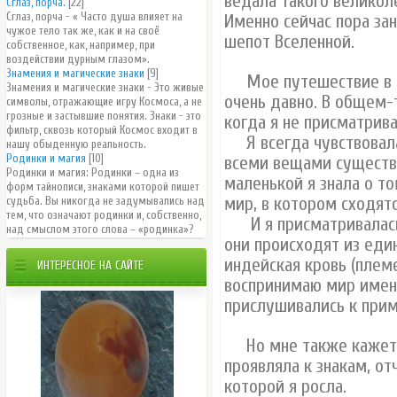
ведала такого великол
Сглаз, порча.
[22]
Сглаз, порча - « Часто душа влияет на
Именно сейчас пора за
чужое тело так же, как и на своё
шепот Вселенной.
собственное, как, например, при
воздействии дурным глазом».
Знамения и магические знаки
[9]
Мое путешествие в ми
Знамения и магические знаки - Это живые
очень давно. В общем-т
символы, отражающие игру Космоса, а не
грозные и застывшие понятия. Знаки - это
когда я не присматрива
фильтр, сквозь который Космос входит в
Я всегда чувствовала
нашу обыденную реальность.
Родинки и магия
[10]
всеми вещами существу
Родинки и магия: Родинки – одна из
маленькой я знала о то
форм тайнописи, знаками которой пишет
мир, в котором сходятс
судьба. Вы никогда не задумывались над
тем, что означают родинки и, собственно,
И я присматривалась к
над смыслом этого слова – «родинка»?
они происходят из един
индейская кровь (племе
ИНТЕРЕСНОЕ НА САЙТЕ
воспринимаю мир именн
прислушивались к прим
Но мне также кажется,
проявляла к знакам, от
которой я росла.