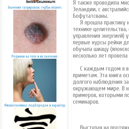
Я также проводила мно
Значение татуировок: гербы планет.
Зеландии, с австралий
Бофутатсваны.
Я прошла практику на 
технике целительства, 
управления энергией) у
первые курсы рейки дл
обучала шиацу (японск
несколько лет провела
Родинки на теле и их значение.
С каждым годом я вс
приметам. Эта книга о
долгого наблюдения за
окружающем мире. В н
примеров, которыми п
семинаров.
Физиогномика: подбородок и характер.
Выступая на протяжен