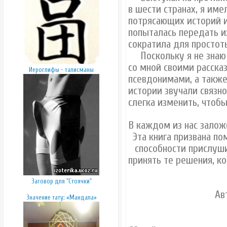
в шести странах, я им
потрясающих историй и
попыталась передать и
сократила для простот
Поскольку я не знаю 
со мной своими рассказ
Иероглифы - талисманы
псевдонимами, а также
истории звучали связн
слегка изменить, чтобы
В каждом из нас залож
Эта книга призвана п
способности прислуши
принять те решения, к
Заговор для "Стоячки"
Ав
Значение тату: «Мандала»