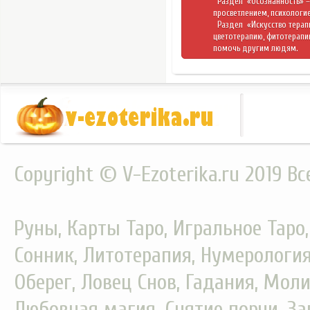
Раздел
«Осознанность»
–
просветлением, психологие
Раздел
«Искусство тера
цветотерапию, фитотерапи
помочь другим людям.
Copyright © V-Ezoterika.ru 2019 В
Руны, Карты Таро, Игральное Таро
Сонник, Литотерапия, Нумерология
Оберег, Ловец Снов, Гадания, Моли
Любовная магия, Снятие порчи, За