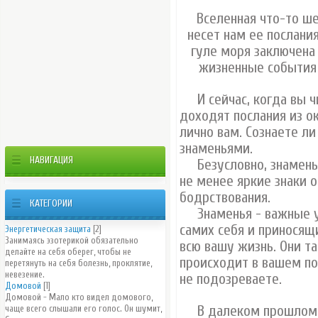
Вселенная что-то ш
несет нам ее послания
гуле моря заключена
жизненные события 
И сейчас, когда вы чи
доходят послания из 
лично вам. Сознаете ли
знаменьями.
НАВИГАЦИЯ
Безусловно, знаменья 
не менее яркие знаки 
бодрствования.
КАТЕГОРИИ
Знаменья - важные ук
самих себя и приносящ
Энергетическая защита
[2]
Занимаясь эзотерикой обязательно
всю вашу жизнь. Они та
делайте на себя оберег, чтобы не
происходит в вашем по
перетянуть на себя болезнь, проклятие,
невезение.
не подозреваете.
Домовой
[1]
Домовой - Мало кто видел домового,
В далеком прошлом лю
чаще всего слышали его голос. Он шумит,