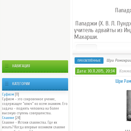
Пападж
Пападжи (Х. В. Л. Пунд
учитель адвайты из Ин
Махарши.
Шри Рамакриш
ПРОСВЕТЛЁННЫЕ
НАВИГАЦИЯ
Дата: 30.11.2015, 20:34
Комме
Шри Рам
КАТЕГОРИИ
Суфизм
[11]
Суфизм – это сокровенное учение,
содержащее “ключ” ко всем знаниям. Его
задача – поднять человека на более
высокую ступень совершенства.
Славяне
[24]
Славяне – Истоки славянства. Где их
искать? Когда впервые возникли славяне