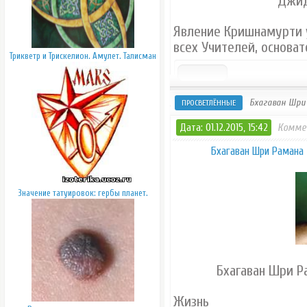
Джид
Явление Кришнамурти у
всех Учителей, основат
Трикветр и Трискелион. Амулет. Талисман
Бхагаван Шри 
ПРОСВЕТЛЁННЫЕ
Дата: 01.12.2015, 15:42
Комме
Бхагаван Шри Рамана 
Значение татуировок: гербы планет.
Бхагаван Шри Р
Жизнь