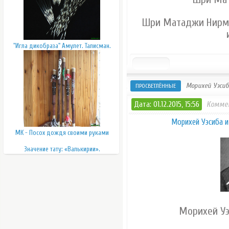
Шри Матаджи Нирма
"Игла дикобраза" Амулет. Талисман.
Морихей Уэсиб
ПРОСВЕТЛЁННЫЕ
Дата: 01.12.2015, 15:56
Комме
Морихей Уэсиба 
МК - Посох дождя своими руками
Значение тату: «Валькирии».
Морихей Уэ