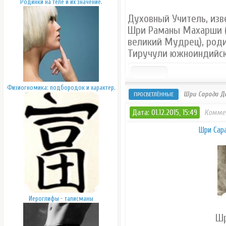
Родинки на теле и их значение.
Духовный Учитель, изв
Шpи Раманы Махаpши (
великий Мудрец), pодил
Тиручули южноиндийск
Физиогномика: подбородок и характер.
Шри Сарада Де
ПРОСВЕТЛЁННЫЕ
Дата: 01.12.2015, 15:49
Комме
Шри Сар
Иероглифы - талисманы
Шр