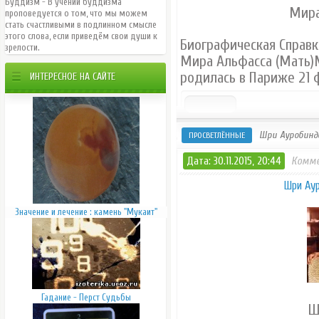
Буддизм - В учении буддизма
Мира
проповедуется o том, что мы можем
стать счастливыми в подлинном смысле
этого слова, если приведём свои души к
Биографическая Справк
зрелости.
Мира Альфасса (Мать)
родилась в Париже 21 
ИНТЕРЕСНОЕ НА САЙТЕ
Шри Ауробиндо
ПРОСВЕТЛЁННЫЕ
Дата: 30.11.2015, 20:44
Комме
Шри Ау
Значение и лечение : камень "Мукаит"
Гадание - Перст Судьбы
Ш