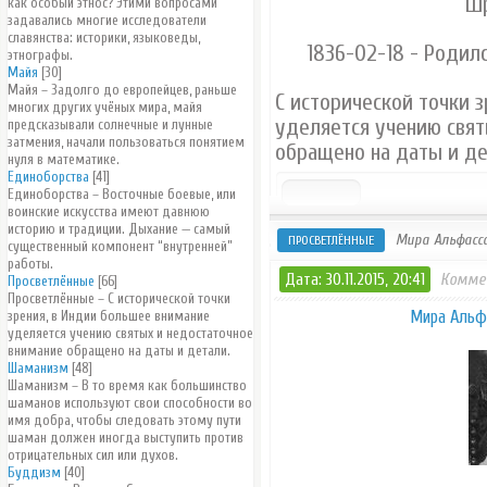
Шр
как особый этнос? Этими вопросами
задавались многие исследователи
славянства: историки, языковеды,
1836-02-18 - Роди
этнографы.
Майя
[30]
Майя – Задолго до европейцев, раньше
С исторической точки 
многих других учёных мира, майя
уделяется учению свят
предсказывали солнечные и лунные
затмения, начали пользоваться понятием
обращено на даты и де
нуля в математике.
Единоборства
[41]
Единоборства – Восточные боевые, или
воинские искусства имеют давнюю
историю и традиции. Дыхание — самый
Мира Альфасса
ПРОСВЕТЛЁННЫЕ
существенный компонент “внутренней”
работы.
Дата: 30.11.2015, 20:41
Комме
Просветлённые
[66]
Просветлённые – С исторической точки
Мира Альфа
зрения, в Индии большее внимание
уделяется учению святых и недостаточное
внимание обращено на даты и детали.
Шаманизм
[48]
Шаманизм – В то время как большинство
шаманов используют свои способности во
имя добра, чтобы следовать этому пути
шаман должен иногда выступить против
отрицательных сил или духов.
Буддизм
[40]