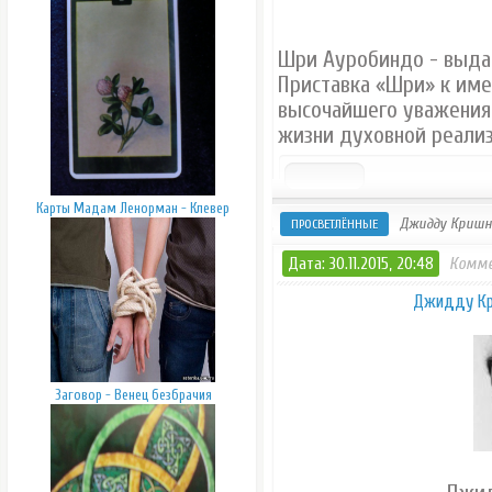
Шри Ауробиндо - выдаю
Приставка «Шри» к име
высочайшего уважения 
жизни духовной реализ
Карты Мадам Ленорман - Клевер
Джидду Кришн
ПРОСВЕТЛЁННЫЕ
Дата: 30.11.2015, 20:48
Комме
Джидду Кр
Заговор - Венец безбрачия