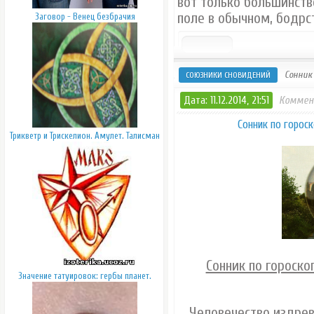
вот только большинств
поле в обычном, бодрс
Заговор - Венец безбрачия
Сонник
СОЮЗНИКИ СНОВИДЕНИЙ
Дата: 11.12.2014, 21:51
Коммен
Сонник по гороск
Трикветр и Трискелион. Амулет. Талисман
Сонник по гороско
Значение татуировок: гербы планет.
Человечество издрев