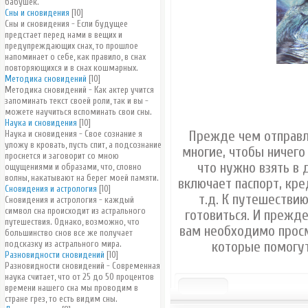
бабушек.
Сны и сновидения
[10]
Сны и сновидения - Если будущее
предстает перед нами в вещих и
предупреждающих снах, то прошлое
напоминает о себе, как правило, в снах
повторяющихся и в снах кошмарных.
Методика сновидений
[10]
Методика сновидений - Как актер учится
запоминать текст своей роли, так и вы -
можете научиться вспоминать свои сны.
Наука и сновидения
[10]
Прежде чем отправл
Наука и сновидения - Свое сознание я
уложу в кровать, пусть спит, а подсознание
многие, чтобы ничего 
проснется и заговорит со мною
что нужно взять в 
ощущениями и образами, что, словно
волны, накатывают на берег моей памяти.
включает паспорт, кре
Сновидения и астрология
[10]
т.д. К путешестви
Сновидения и астрология - каждый
символ сна происходит из астрального
готовиться. И прежде
путешествия. Однако, возможно, что
вам необходимо просм
большинство снов все же получает
подсказку из астрального мира.
которые помогут
Разновидности сновидений
[10]
Разновидности сновидений - Современная
наука считает, что от 25 до 50 процентов
времени нашего сна мы проводим в
стране грез, то есть видим сны.