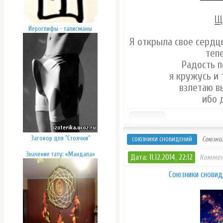
Щ
Иероглифы - талисманы
Я открыла свое сердце
теп
Радость 
я кружусь и 
взлетаю в
ибо 
Заговор для "Стоячки"
Союзни
СОЮЗНИКИ СНОВИДЕНИЙ
Значение тату: «Мандала»
Дата: 11.12.2014, 22:12
Коммен
Союзники сновиде