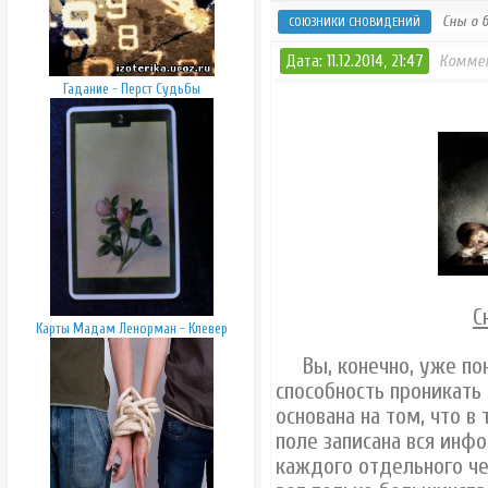
Сны о 
СОЮЗНИКИ СНОВИДЕНИЙ
Дата: 11.12.2014, 21:47
Коммен
Гадание - Перст Судьбы
С
Карты Мадам Ленорман - Клевер
Вы, конечно, уже поня
способность проникать
основана на том, что 
поле записана вся ин
каждого отдельного че