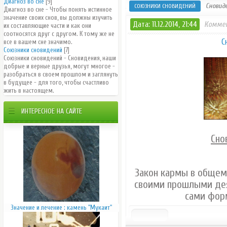
Диагноз во сне
[9]
Сновид
СОЮЗНИКИ СНОВИДЕНИЙ
Диагноз во сне - Чтобы понять истинное
значение своих снов, вы должны изучить
Дата: 11.12.2014, 21:44
Коммен
их составляющие части и как они
соотносятся друг с другом. К тому же не
С
все в вашем сне значимо.
Союзники сновидений
[7]
Союзники сновидений - Сновидения, наши
добрые и верные друзья, могут многое -
разобраться в своем прошлом и заглянуть
в будущее - для того, чтобы счастливо
жить в настоящем.
ИНТЕРЕСНОЕ НА САЙТЕ
Сно
Закон кармы в общем
своими прошлыми де
сами фор
Значение и лечение : камень "Мукаит"