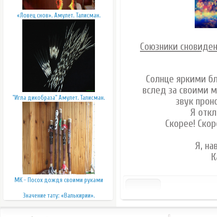
«Ловец снов». Амулет. Талисман.
Союзники сновидени
Солнце яркими бл
вслед за своими м
"Игла дикобраза" Амулет. Талисман.
звук прон
Я откл
Скорее! Скоре
Я, на
К
МК - Посох дождя своими руками
Значение тату: «Валькирии».