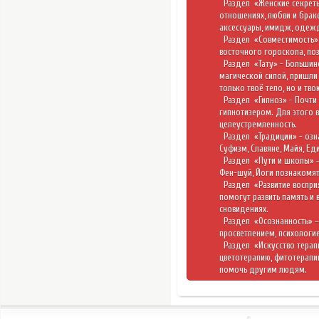
Раздел
«Женские секре
отношениях, любви и браке
аксессуары, имидж, одежд
Раздел
«Совместимость
восточного гороскопа, поз
Раздел
«Тату»
- Большин
магической силой, пришли 
только твоё тело, но и тво
Раздел
«Гипноз»
- Почти
гипнотизером. Для этого в
целеустремленность.
Раздел
«Традиции»
- озн
Суфизм, Славяне, Майя, Е
Раздел
«Пути и школы»
Фен-шуй, Йоги познакомят
Раздел
«Развитие воспр
помогут развить память и 
сновидениях.
Раздел
«Осознанность»
–
просветлением, психологие
Раздел
«Искусство тера
цветотерапию, фитотерапи
помочь другим людям.