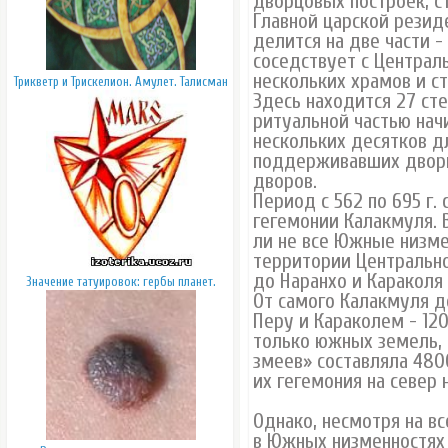
дворцовых построек, с
Главной царской резид
делится на две части 
соседствует с Централ
нескольких храмов и ст
Трикветр и Трискелион. Амулет. Талисман
Здесь находится 27 стел
ритуальной частью нач
нескольких десятков д
поддерживавших дворц
дворов.
Период с 562 по 695 г.
гегемонии Калакмуля. 
ли не все Южные низме
территории Центрально
до Наранхо и Караколя 
Значение татуировок: гербы планет.
От самого Калакмуля д
Перу и Караколем - 12
только южных земель, 
змеев» составляла 480
их гегемония на север 
Однако, несмотря на в
в Южных низменностях 