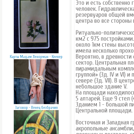
Это и есть собственно 
человек. Гидравлическа
резервуаров общей вме
центра во все стороны 
Ритуально-политическо
км2 с 975 постройками.
около 1км стены высото
имела несколько прохо
Вероятно, в древности
Карты Мадам Ленорман - Клевер
сектор. Центральная п
пирамидальным комплек
группой» (Зд. IV и VI)
севере (Зд. VII). В цен
небольшое здание V.
На площади находилось 
5 алтарей. Еще 9 стел 
Зданием 1 - большой п
Заговор - Венец безбрачия
Центральной площади.
Восточная и Западная 
акропольные ансамбли,