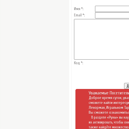
Имя *:
Email *:
Код *:
Уважаемые Посетители
Доброе время суток, ува
сможете найти интересу
Ленорман
,
Игральном Та
Вы сможете ознакомитьс
В разделе «
Руны
» вы нау
их активировать, чтобы он
также найдёте множество 