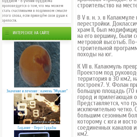
Буддизм - В учении буддизма
строительство на месте Зд
проповедуется o том, что мы можем
стать счастливыми в подлинном смысле
этого слова, если приведём свои души к
В V в. н. э. в Калакму
зрелости.
перестройки. Докласси
храм II, был модифици
ИНТЕРЕСНОЕ НА САЙТЕ
на его вершину, были 
метровой высоты6. По
строительной програм
походы на юг.
К VII в. Калакмуль пре
Проектом под руковод
территория в 30 км2, н
построек7. У. Фолан п
большую площадь (70 к
Значение и лечение : камень "Мукаит"
город и прилегающая о
Представляется, что г
исключительно четко. С
большим сезонным бол
которому с юга и восто
соединенных каналов и
Гадание - Перст Судьбы
км2.