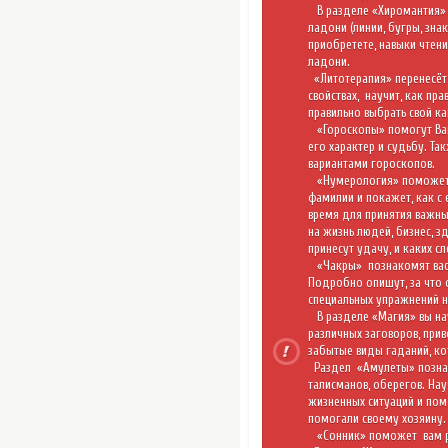
В разделе «
Хиромантия
»
ладони (линии, бугры, зна
приобретете, навыки чтени
ладони.
«
Литотерапия
» перенесёт
свойствах,
научит, как пр
правильно выбрать свой ка
«
Гороскопы
» помогут Ва
его характер и судьбу. Та
вариантами гороскопов.
«
Нумерология
» поможет
фамилии и покажет, как с
время для принятия важны
на жизнь людей, бизнес, з
принесут удачу, и каких сл
«Чакры»
познакомят вас
Подробно опишут, за что 
специальных упражнений н
В разделе
«Магия»
вы на
различных заговоров, при
забытые виды гаданий, к
Раздел
«Амулеты»
позна
талисманов, оберегов. На
жизненных ситуаций и пом
помогали своему хозяину.
«Сонник»
поможет
вам 