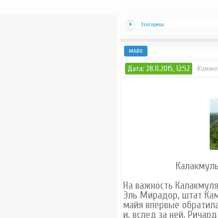
Эзотерика
МАЙЯ
Дата: 28.11.2015, 12:52
Комме
Калакмуль
На важность Калакмуля
Эль Мирадор, штат Кам
майя впервые обратил
и, вслед за ней, Ричар