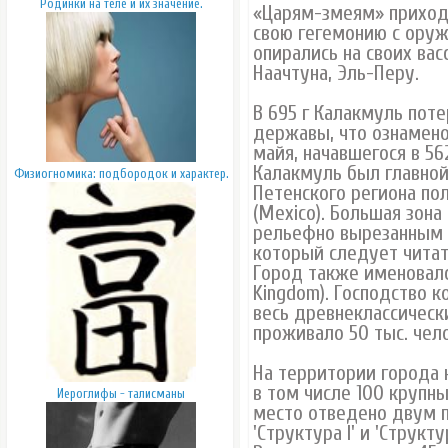
Родинки на теле и их значение.
«Царям-змеям» приход
свою гегемонию с оруж
опирались на своих вас
Наачтуна, Эль-Перу.
В 695 г Калакмуль пот
державы, что ознамено
майя, начавшегося в 562
Калакмуль был главно
Физиогномика: подбородок и характер.
Петенского региона пол
(Mexico). Большая зон
рельефно вырезанным з
который следует читать,
Город также именовалс
Kingdom). Господство 
весь древнеклассическ
проживало 50 тыс. чело
На территории города 
в том числе 100 крупны
Иероглифы - талисманы
место отведено двум п
'Структура I' и 'Структура