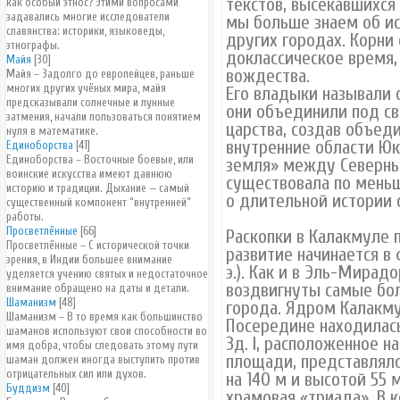
текстов, высекавшихся
как особый этнос? Этими вопросами
задавались многие исследователи
мы больше знаем об ис
славянства: историки, языковеды,
других городах. Корни
этнографы.
доклассическое время,
Майя
[30]
вождества.
Майя – Задолго до европейцев, раньше
многих других учёных мира, майя
Его владыки называли с
предсказывали солнечные и лунные
они объединили под св
затмения, начали пользоваться понятием
царства, создав объед
нуля в математике.
внутренние области Юк
Единоборства
[41]
Единоборства – Восточные боевые, или
земля» между Северны
воинские искусства имеют давнюю
существовала по меньше
историю и традиции. Дыхание — самый
о длительной истории 
существенный компонент “внутренней”
работы.
Просветлённые
[66]
Раскопки в Калакмуле п
Просветлённые – С исторической точки
развитие начинается в фа
зрения, в Индии большее внимание
э.). Как и в Эль-Мирад
уделяется учению святых и недостаточное
воздвигнуты самые бо
внимание обращено на даты и детали.
Шаманизм
[48]
города. Ядром Калакму
Шаманизм – В то время как большинство
Посередине находилась 
шаманов используют свои способности во
Зд. I, расположенное 
имя добра, чтобы следовать этому пути
площади, представляло
шаман должен иногда выступить против
отрицательных сил или духов.
на 140 м и высотой 55 
Буддизм
[40]
храмовая «триада». В ко