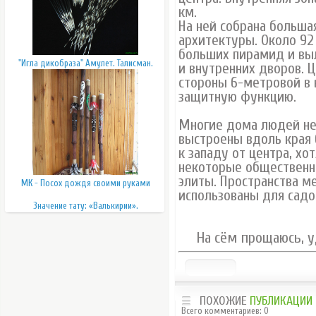
км.
На ней собрана больша
архитектуры. Около 92
больших пирамид и вы
"Игла дикобраза" Амулет. Талисман.
и внутренних дворов. 
стороны 6-метровой в 
защитную функцию.
Многие дома людей не
выстроены вдоль края б
к западу от центра, хо
некоторые общественн
элиты. Пространства 
МК - Посох дождя своими руками
использованы для садо
Значение тату: «Валькирии».
На сём прощаюсь, у
ПОХОЖИЕ
ПУБЛИКАЦИИ
Всего комментариев
:
0