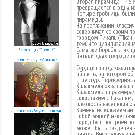
Вторая пирамида – 45 
превращается в одну и
Четыре гробницы были
пирамиды.
На протяжении Классич
соперничал со своим п
городом Тикаль (Tikal)
тем, что цивилизация м
Саму же борьбу этих д
Заговор для "Стоячки"
битвой двух сверхдерж
Значение тату: «Мандала»
Сердце города охватыв
область, на которой о
структур. Периферия з
Калакмуля охватывает 
Калакмуль по размерам
сопоставим с Тикалем, 
плотность населения б
Камень, используемый 
«Ловец снов». Амулет. Талисман.
собой мягкий известняк
Город был построен по
может быть разделен 
центра. Внутренняя зон