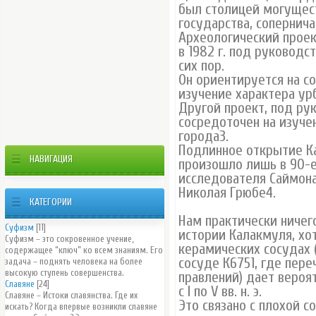
был столицей могущест
государства, сопернича
Археологический проек
в 1982 г. под руковод
сих пор.
Он ориентируется на с
изучение характера ур
Другой проект, под рук
сосредоточен на изуче
города3.
Подлинное открытие К
НАВИГАЦИЯ
произошло лишь в 90-е 
исследователя Саймона
Николая Грюбе4.
КАТЕГОРИИ
Нам практически ничег
Суфизм
[11]
истории Калакмуля, хот
Суфизм – это сокровенное учение,
керамических сосудах 
содержащее “ключ” ко всем знаниям. Его
сосуде К6751, где пере
задача – поднять человека на более
высокую ступень совершенства.
правлений) дает вероя
Славяне
[24]
с I по V вв. н. э.
Славяне – Истоки славянства. Где их
Это связано с плохой 
искать? Когда впервые возникли славяне