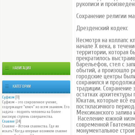
рукописи и произведен
Сохранение религии ма
Дрезденский кодекс
Несмотря на коллапс к
начале X века, в течен
территории, которая б
прекратилось выстраи
барельефов, стел с зап
НАВИГАЦИЯ
обытий, а произошло р
городские центры были
сохранился и продолж
КАТЕГОРИИ
традиции. Сохранение 
остатках архитектуры 
Суфизм
[11]
Юкатан, которые всё е
Суфизм – это сокровенное учение,
посткласичного период
содержащее “ключ” ко всем знаниям. Его
Мексиканского залива 
задача – поднять человека на более
высокую ступень совершенства.
Население южной низм
Славяне
[24]
современной Гватемал
Славяне – Истоки славянства. Где их
монументальное строит
искать? Когда впервые возникли славяне