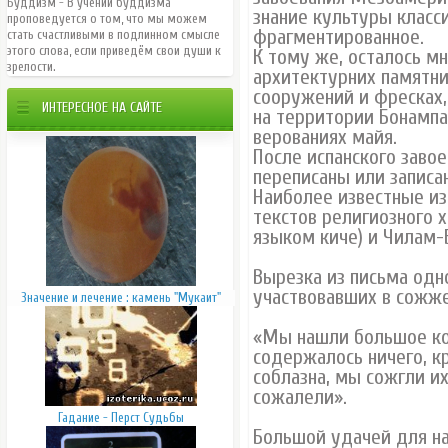
Буддизм - В учении буддизма
знание культуры класс
проповедуется o том, что мы можем
фрагментированное.
стать счастливыми в подлинном смысле
этого слова, если приведём свои души к
К тому же, осталось мн
зрелости.
архитектурних памятни
сооружений и фресках,
ИНТЕРЕСНОЕ НА САЙТЕ
на территории Бонампа
верованиях майя.
После испанского заво
переписаны или записа
Наиболее известные из
текстов религиозного 
языком киче) и Чилам-
Вырезка из письма одн
участвовавших в сожже
Значение и лечение : камень "Мукаит"
«Мы нашли большое коли
содержалось ничего, к
соблазна, мы сожгли и
сожалели».
Гадание - Перст Судьбы
Большой удачей для нас