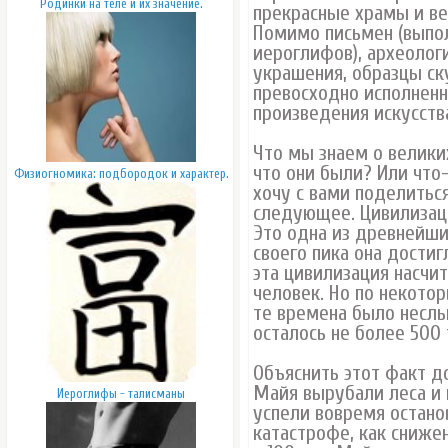
Родинки на теле и их значение.
прекрасные храмы и ве
Помимо письмен (выпо
иероглифов), археоло
украшения, образцы ск
превосходно исполненн
произведения искусств
Что мы знаем о велики
что они были? Или что
Физиогномика: подбородок и характер.
хочу с вами поделиться
следующее. Цивилизац
Это одна из древнейши
своего пика она достигл
эта цивилизация насчи
человек. Но по некотор
те времена было неслы
осталось не более 500 
Объяснить этот факт до
Майя вырубали леса и 
Иероглифы - талисманы
успели вовремя останов
катастрофе, как сниже