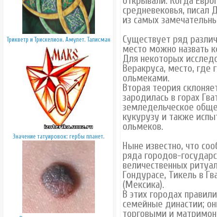
открывали. Когда Евро
средневековья, писал 
из самых замечательны
Существует ряд различ
Трикветр и Трискелион. Амулет. Талисман
место можно назвать 
Для некоторых исследо
Веракруса, место, где 
ольмеками.
Вторая теория склоняет
зародилась в горах Гв
земледельческое обще
кукурузу и также испы
ольмеков.
Значение татуировок: гербы планет.
Ныне известно, что со
ряда городов-государс
величественных ритуаль
Гондурасе, Тикель в Гв
(Мексика).
В этих городах правил
семейные династии; о
торговыми и матримон