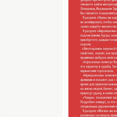
Доброе время суток, ува
сможете найти интересу
Ленорман
,
Игральном Та
Вы сможете ознакомитьс
В разделе «
Руны
» вы нау
их активировать, чтобы он
также найдёте множество 
В разделе «
Хиромантия
»
ладони (линии, бугры, зна
приобретете, навыки чтени
ладони.
«
Литотерапия
» перенесёт
свойствах,
научит, как пр
правильно выбрать свой ка
«
Гороскопы
» помогут Ва
его характер и судьбу. Та
вариантами гороскопов.
«
Нумерология
» поможет
фамилии и покажет, как с
время для принятия важны
на жизнь людей, бизнес, з
принесут удачу, и каких сл
«Чакры»
познакомят вас
Подробно опишут, за что 
специальных упражнений н
В разделе
«Магия»
вы на
различных заговоров, при