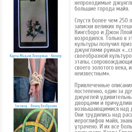
непроходимые джунгли 
большие города майя.
Спустя более чем 250 л
записки великих путеш
Кингсборо и Джон Ллой
возродился. Только в 
культуры получил приз
джунглями руинах «…сл
своеобразной культуро
Карты Мадам Ленорман - Клевер
этапы, сопровождающие
своего золотого века, 
неизвестным».
Привлеченные описания
постепенно, один за др
джунглей удивительны
дворцами и причудли
Заговор - Венец безбрачия
возвышающимися над 
Они трудились над ра
иероглифов майя, знан
утрачено. И их все бол