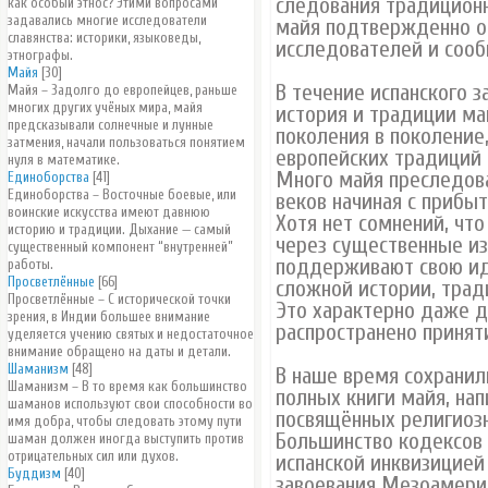
следования традицион
как особый этнос? Этими вопросами
задавались многие исследователи
майя подтвержденно о
славянства: историки, языковеды,
исследователей и сообщ
этнографы.
Майя
[30]
В течение испанского з
Майя – Задолго до европейцев, раньше
многих других учёных мира, майя
история и традиции ма
предсказывали солнечные и лунные
поколения в поколение
затмения, начали пользоваться понятием
европейских традиций и
нуля в математике.
Много майя преследова
Единоборства
[41]
Единоборства – Восточные боевые, или
веков начиная с прибы
воинские искусства имеют давнюю
Хотя нет сомнений, чт
историю и традиции. Дыхание — самый
через существенные из
существенный компонент “внутренней”
поддерживают свою иде
работы.
Просветлённые
[66]
сложной истории, трад
Просветлённые – С исторической точки
Это характерно даже д
зрения, в Индии большее внимание
распространено приняти
уделяется учению святых и недостаточное
внимание обращено на даты и детали.
Шаманизм
[48]
В наше время сохранил
Шаманизм – В то время как большинство
полных книги майя, на
шаманов используют свои способности во
посвящённых религиоз
имя добра, чтобы следовать этому пути
Большинство кодексов 
шаман должен иногда выступить против
отрицательных сил или духов.
испанской инквизицией
Буддизм
[40]
завоевания Мезоамерик