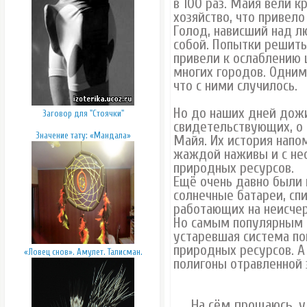
в 100 раз. Майя вели 
хозяйство, что привел
Голод, нависший над л
собой. Попытки решить
привели к ослаблению 
многих городов. Одним
что с ними случилось.
Но до наших дней дожи
Заговор для "Стоячки"
свидетельствующих, о
Значение тату: «Мандала»
Майя. Их история напо
жаждой наживы и с не
природных ресурсов.
Ещё очень давно были 
солнечные батареи, спи
работающих на неисчер
Но самым популярным 
устаревшая система по
природных ресурсов. А
«Ловец снов». Амулет. Талисман.
полигоны отравленной 
На сём прощаюсь, у