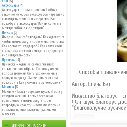
Секс
[0]
Аксессуары
[4]
Аксессуары – делают внешний облик
законченным. Без аксессуаров нереально
выглядеть стильно и интересно. Как
подобрать аксессуары? Как их сочетать
между собой и с одеждой?
Имидж
[6]
Имидж – Как себя подать? Как одеваться,
чтобы подчеркнуть свою женственность?
Как составить гардероб? Как найти свой
стиль, создать свой имидж, подчеркнуть
индивидуальность?
Прическа
[3]
Причёска – одна из самых главных
составляющих образа. Поэтому именно
Способы привлечени
волосы должны быть ухоженными в
первую очередь. Какие прически вам
подходят? Как ухаживать за волосами?
Автор: Елена Бэт
Макияж
[6]
Макияж - Глаза - зеркало души. И если у
Искусство Благорус - с
каждой женщины есть прекрасная
возможность подчеркнуть свою
Фэн-шуй. Благорус дос
природную красоту — почему этого не
"благополучие русичей"
сделать? важно владеть правилами
макияжа.
ИНТЕРЕСНОЕ НА САЙТЕ