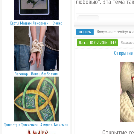
любовью". Эта тема так
Карты Мадам Ленорман - Клевер
Открытие сердца и п
ЛЮБОВЬ
Дата: 10.02.2016, 11:17
Коммен
Открытие 
Заговор - Венец безбрачия
Трикветр и Трискелион. Амулет. Талисман
Открытие се