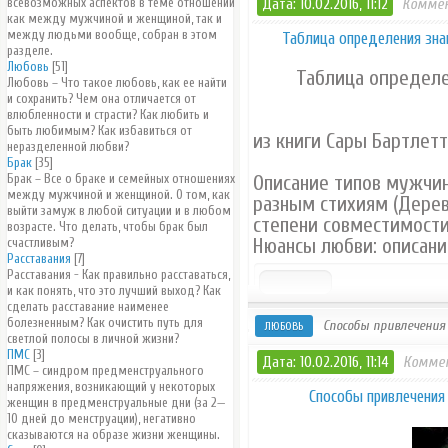
всевозможных аспектов в теме отношений
Дата: 10.02.2016, 11:12
Коммен
как между мужчиной и женщиной, так и
между людьми вообще, собран в этом
Таблица определения зна
разделе.
Любовь
[51]
Таблица определе
Любовь – Что такое любовь, как ее найти
и сохранить? Чем она отличается от
влюбленности и страсти? Как любить и
быть любимым? Как избавиться от
из книги Сары Бартлет
неразделенной любви?
Брак
[35]
Брак – Все о браке и семейных отношениях
Описание типов мужчи
между мужчиной и женщиной. О том, как
разным стихиям (Дерево
выйти замуж в любой ситуации и в любом
степени совместимости
возрасте. Что делать, чтобы брак был
Нюансы любви: описани
счастливым?
Расставания
[7]
Расставания - Как правильно расставаться,
и как понять, что это лучший выход? Как
сделать расставание наименее
болезненным? Как очистить путь для
Способы привлечения 
ЛЮБОВЬ
светлой полосы в личной жизни?
ПМС
[3]
Дата: 10.02.2016, 11:14
Коммен
ПМС – синдром предменструального
напряжения, возникающий у некоторых
Способы привлечения 
женщин в предменструальные дни (за 2—
10 дней до менструации), негативно
сказываются на образе жизни женщины.