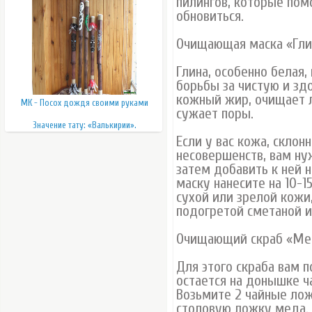
пилингов, которые пом
обновиться.
Очищающая маска «Гли
Глина, особенно белая,
борьбы за чистую и зд
кожный жир, очищает 
МК - Посох дождя своими руками
сужает поры.
Значение тату: «Валькирии».
Если у вас кожа, склон
несовершенств, вам ну
затем добавить к ней 
маску нанесите на 10-1
сухой или зрелой кожи
подогретой сметаной и 
Очищающий скраб «Ме
Для этого скраба вам 
остается на донышке ч
Возьмите 2 чайные лож
столовую ложку меда. 