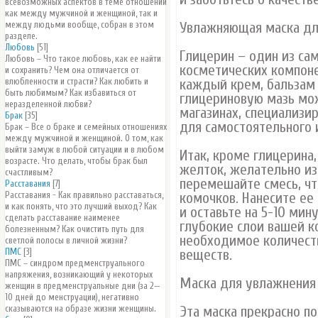
всевозможных аспектов в теме отношений
как между мужчиной и женщиной, так и
между людьми вообще, собран в этом
Увлажняющая маска дл
разделе.
Любовь
[51]
Глицерин – один из с
Любовь – Что такое любовь, как ее найти
косметических компоне
и сохранить? Чем она отличается от
влюбленности и страсти? Как любить и
каждый крем, бальзам 
быть любимым? Как избавиться от
глицериновую мазь мож
неразделенной любви?
магазинах, специализи
Брак
[35]
для самостоятельного 
Брак – Все о браке и семейных отношениях
между мужчиной и женщиной. О том, как
выйти замуж в любой ситуации и в любом
Итак, кроме глицерина
возрасте. Что делать, чтобы брак был
желток, желательно из
счастливым?
перемешайте смесь, чт
Расставания
[7]
Расставания - Как правильно расставаться,
комочков. Нанесите ее 
и как понять, что это лучший выход? Как
и оставьте на 5-10 мин
сделать расставание наименее
глубокие слои вашей к
болезненным? Как очистить путь для
необходимое количест
светлой полосы в личной жизни?
ПМС
[3]
веществ.
ПМС – синдром предменструального
напряжения, возникающий у некоторых
Маска для увлажнения
женщин в предменструальные дни (за 2—
10 дней до менструации), негативно
сказываются на образе жизни женщины.
Эта маска прекрасно по