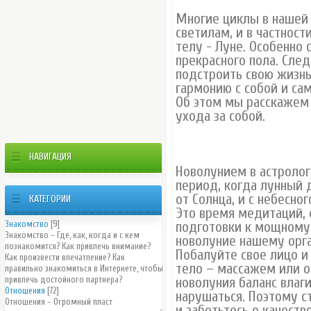
Многие циклы в нашей
светилам, и в частнос
телу - Луне. Особенно
прекрасного пола. След
подстроить свою жизнь
гармонию с собой и са
Об этом мы расскажем 
ухода за собой.
НАВИГАЦИЯ
Новолунием в астролог
период, когда лунный 
от Солнца, и с небесног
КАТЕГОРИИ
Это время медитаций,
Знакомство
[9]
подготовки к мощному 
Знакомство – Где, как, когда и с кем
новолуние нашему орг
познакомится? Как привлечь внимание?
Побалуйте свое лицо и
Как произвести впечатление? Как
тело – массажем или о
правильно знакомиться в Интернете, чтобы
привлечь достойного партнера?
новолуния баланс влаг
Отношения
[72]
нарушаться. Поэтому с
Отношения – Огромный пласт
и заботьтесь о качест