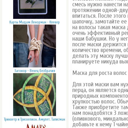
смесь нужно нанести на
протяжении одной-двух
впитаться. После этого
шапочку, замотайте ее
Карты Мадам Ленорман - Клевер
на волосы такая маска 
очень эффективный ре
наши бабушки. Но у нег
после маски держится 
количество времени, о
делать эту маску лучш
планируете никуда вых
Заговор - Венец безбрачия
Маска для роста волос
Для этой маски вам ну
перца, он является од
природных компоненто
хрупкостью волос. Обы
Также приобретите там 
нам понадобятся 3 лож
(оливкового, миндальн
Трикветр и Трискелион. Амулет. Талисман
добавьте к нему 1 чай