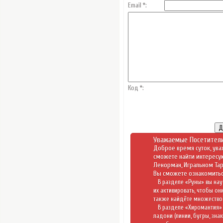
Email *:
Код *:
Уважаемые Посетители
Доброе время суток, ува
сможете найти интересу
Ленорман
,
Игральном Та
Вы сможете ознакомитьс
В разделе «
Руны
» вы нау
их активировать, чтобы он
также найдёте множество 
В разделе «
Хиромантия
»
ладони (линии, бугры, зна