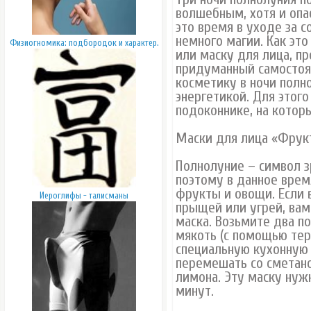
волшебным, хотя и опа
это время в уходе за 
немного магии. Как это
Физиогномика: подбородок и характер.
или маску для лица, пр
придуманный самостоя
косметику в ночи полн
энергетикой. Для этого
подоконнике, на котор
Маски для лица «Фрук
Полнолуние – символ з
поэтому в данное врем
фрукты и овощи. Если 
Иероглифы - талисманы
прыщей или угрей, ва
маска. Возьмите два п
мякоть (с помощью тер
специальную кухонную 
перемешать со сметано
лимона. Эту маску нуж
минут.