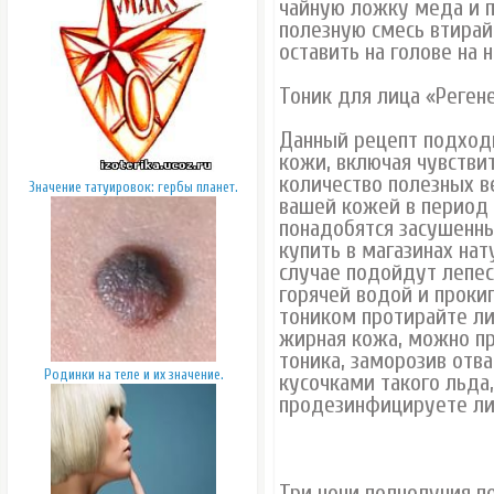
чайную ложку меда и п
полезную смесь втирай
оставить на голове на 
Тоник для лица «Реге
Данный рецепт подходи
кожи, включая чувстви
количество полезных в
Значение татуировок: гербы планет.
вашей кожей в период 
понадобятся засушенн
купить в магазинах нат
случае подойдут лепес
горячей водой и прокип
тоником протирайте ли
жирная кожа, можно пр
тоника, заморозив отв
Родинки на теле и их значение.
кусочками такого льда,
продезинфицируете ли
Три ночи полнолуния п