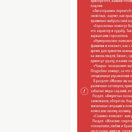
приобретете, навыки чтени
ладони.
«
Литотерапия
» перенесёт
свойствах,
научит, как пр
правильно выбрать свой ка
«
Гороскопы
» помогут Ва
его характер и судьбу. Та
вариантами гороскопов.
«
Нумерология
» поможет
фамилии и покажет, как с
время для принятия важны
на жизнь людей, бизнес, з
принесут удачу, и каких сл
«Чакры»
познакомят вас
Подробно опишут, за что 
специальных упражнений н
В разделе
«Магия»
вы на
различных заговоров, при
забытые виды гаданий, к
Раздел
«Амулеты»
позна
талисманов, оберегов. На
жизненных ситуаций и пом
помогали своему хозяину.
«Сонник»
поможет
вам 
Раздел
«Женские секре
отношениях, любви и браке
аксессуары, имидж, одежд