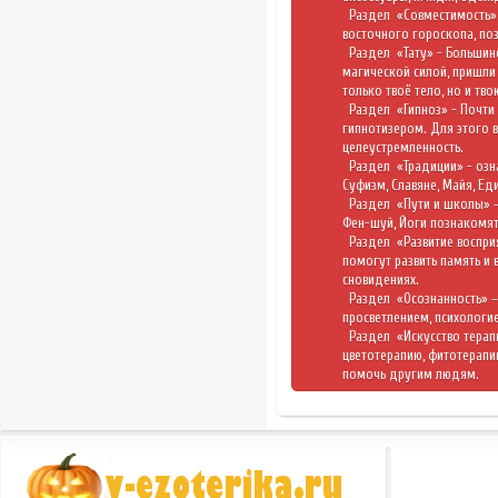
Раздел
«Совместимость
восточного гороскопа, поз
Раздел
«Тату»
- Большин
магической силой, пришли 
только твоё тело, но и тво
Раздел
«Гипноз»
- Почти
гипнотизером. Для этого в
целеустремленность.
Раздел
«Традиции»
- озн
Суфизм, Славяне, Майя, Е
Раздел
«Пути и школы»
Фен-шуй, Йоги познакомят
Раздел
«Развитие воспр
помогут развить память и 
сновидениях.
Раздел
«Осознанность»
–
просветлением, психологие
Раздел
«Искусство тера
цветотерапию, фитотерапи
помочь другим людям.