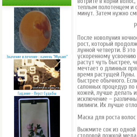
вотрите в корни волос
теплым полотенцем и о
минут. Затем нужно с
Р
После новолуния ночно
рост, который продолж
лунной четверти. В это
ускоренному усвоению
Значение и лечение : камень "Мукаит"
растут чуть быстрее, ч
мечтает о длинных пря
время растущей Луны.
быстрее обычного. Есл
салонных процедур по 
кожей, лучше делать и
Гадание - Перст Судьбы
исключение – различн
пилинги. Их лучше от
Маска для роста волос
Выжмите сок из одной 
столовой ложкой меда