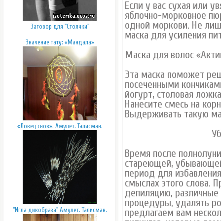
Если у вас сухая или у
яблочно-морковное пюр
одной моркови. Не лиш
Заговор для "Стоячки"
маска для усиления пи
Значение тату: «Мандала»
Маска для волос «Акт
Эта маска поможет реш
посеченными кончикам
йогурт, столовая ложк
Нанесите смесь на корн
Выдерживать такую ма
«Ловец снов». Амулет. Талисман.
У
Время после полнолуни
стареющей, убывающей
период для избавления
смыслах этого слова. 
депиляцию, различные
процедуры, удалять р
"Игла дикобраза" Амулет. Талисман.
предлагаем вам нескол