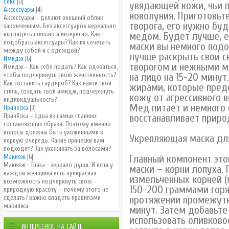
Секс
[0]
увядающей кожи, чьи 
Аксессуары
[4]
новолуния. Приготовьт
Аксессуары – делают внешний облик
творога, его нужно бу
законченным. Без аксессуаров нереально
выглядеть стильно и интересно. Как
медом. Будет лучше, е
подобрать аксессуары? Как их сочетать
маски вы немного подо
между собой и с одеждой?
лучше раскрыть свои с
Имидж
[6]
творогом и нежными м
Имидж – Как себя подать? Как одеваться,
чтобы подчеркнуть свою женственность?
на лицо на 15-20 мину
Как составить гардероб? Как найти свой
жирами, которые пред
стиль, создать свой имидж, подчеркнуть
кожу от агрессивного 
индивидуальность?
Мед питает и немного 
Прическа
[3]
Причёска – одна из самых главных
восстанавливает приро
составляющих образа. Поэтому именно
волосы должны быть ухоженными в
Укрепляющая маска для
первую очередь. Какие прически вам
подходят? Как ухаживать за волосами?
Макияж
[6]
Главный компонент это
Макияж - Глаза - зеркало души. И если у
маски – корни лопуха.
каждой женщины есть прекрасная
измельченных корней (
возможность подчеркнуть свою
150-200 граммами горя
природную красоту — почему этого не
сделать? важно владеть правилами
протяжении промежутк
макияжа.
минут. Затем добавьте
использовать оливково
ИНТЕРЕСНОЕ НА САЙТЕ